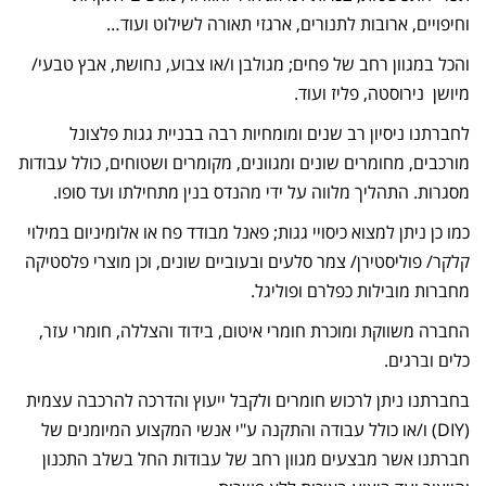
וחיפויים, ארובות לתנורים, ארגזי תאורה לשילוט ועוד…
והכל במגוון רחב של פחים; מגולבן ו/או צבוע, נחושת, אבץ טבעי/
מיושן נירוסטה, פליז ועוד.
לחברתנו ניסיון רב שנים ומומחיות רבה בבניית גגות פלצונל
מורכבים, מחומרים שונים ומגוונים, מקומרים ושטוחים, כולל עבודות
מסגרות. התהליך מלווה על ידי מהנדס בנין מתחילתו ועד סופו.
כמו כן ניתן למצוא כיסויי גגות; פאנל מבודד פח או אלומיניום במילוי
קלקר/ פוליסטירן/ צמר סלעים ובעוביים שונים, וכן מוצרי פלסטיקה
מחברות מובילות כפלרם ופוליגל.
החברה משווקת ומוכרת חומרי איטום, בידוד והצללה, חומרי עזר,
כלים וברגים.
בחברתנו ניתן לרכוש חומרים ולקבל ייעוץ והדרכה להרכבה עצמית
(DIY) ו/או כולל עבודה והתקנה ע"י אנשי המקצוע המיומנים של
חברתנו אשר מבצעים מגוון רחב של עבודות החל בשלב התכנון