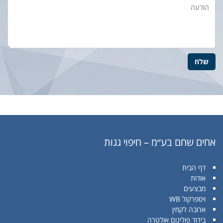
אחים שחם בע״מ – חיפוי גגות
דף הבית
אודות
מבצעים
ויספרקול WB
ארובה לקמין
בידוד פולינום אולטרה