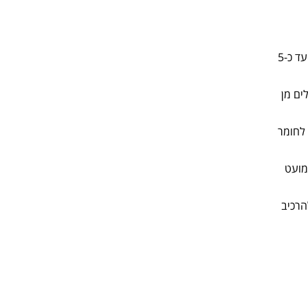
היתרון המרכזי לשמו נועד הפאנל הוא וויסות טמפרטורת הבית. בקיץ, יכולים הפאנלים לגרום לירידה של עד כ-5
ים מן
לחומר
מועט
הרכיב