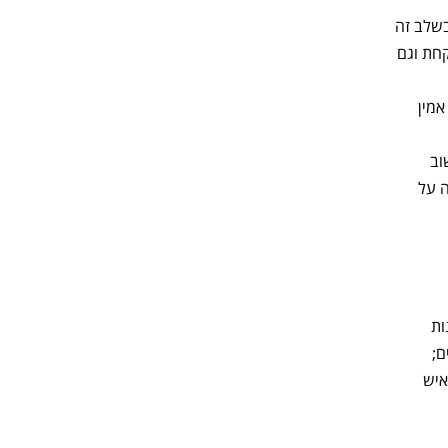
בשלב זה
קחת וגם
מין
וב
ה על
ות
ם;
איש