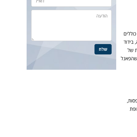
כוללים
 בידוד
ת של
 – ככל שהפאנל
סות,
ופת