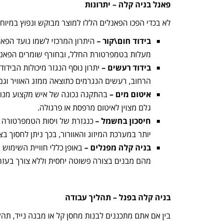
פאנל בניה קלה – יתרונות
לא בכדי הפכו הפאנלים הללו למוצר מבוקש ונפוץ במיוחד
בידוד חום\קור –
מעלות בטמפרטורת החלל, ובחורף שומרים הפאנלי
בידוד רעשים –
יתרון נוסף הנגזר מיכולות הבידו
הרחוב, רעשים הנגרמים כתוצאה ממזג האוויר ו
איטום מים –
בהתקנה נכונה של איש מקצוע מנוסה
גלם מצוין לאיטום מרפסת או פרגולה.
חיסכון בחשמל –
כנגזרת של ויסות הטמפרטורה ב
יותר במערכת המיזוג והאוורור, בכך ניתן לחסוך בצ
בניה קלה מפנלים –
באופן כללי חוויית השימוש ב
מהם מבנים בצורה פשוטה יחסית וללא צורך בעזר
בניה קלה בפנל – תהליך עבודה
בין אם אתם מתכננים לבנות מחסן קל או מבנה נייד, תה