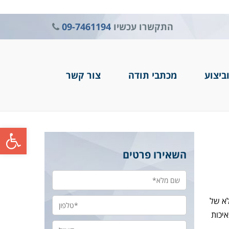
התקשרו עכשיו
09-7461194
ביצוע
מכתבי תודה
צור קשר
פתח סרגל
השאירו פרטים
לא של
איכות