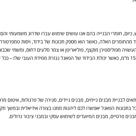
, כיום, חומרי הבנייה בהם אנו עושים שימוש עברו שדרוג משמעותי והם 
ד מהחומרים האלה, כאשר הוא מספק תכונות של בידוד, ויסות טמפרטורה,
שויה מפוליסטירן מוקצף, פוליאריטן או צמר סלעים דחוס, ומשתי שכבו
פח מגולוון או אלומיניום. עובי הפאנל נע בין 50 מ"מ ל-150 מ"מ, כאשר יכולת הבידוד של הפאנל נגזרת ממידת העובי שלו
אים לבניית מבנים נייחים, מבנים ניידים, סגירה של פרגולות, איטום מרפ
כל בתכונות הפאנל יאפשרו לכם ליהנות ממנו בצורה אידיאלית ובמשך תק
בנים פרטיים, מבנים המיועדים לשימוש עסקי ובמבני ציבור גדולים.