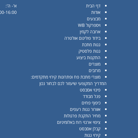
דף הבית
א'- ה':
אודות
00-16:00
מבצעים
ויספרקול WB
ארובה לקמין
בידוד פולינום אולטרה
גגות מתכת
גגות פלסטיק
התקנות ביצוע
מוצרים
מרזבים
מוצרי מתכת פח ופתרונות קירוי מתקדמים:
המדריך המקצועי שיעזור לכם לבחור נכון
פינוי אסבסט
פנל מבודד
כיפוף פחים
אוורור גגות רעפים
מחיר התקנת פרגולות
ציפוי ארגזי רוח באלומיניום
קבלן אסבסט
קירוי גגות