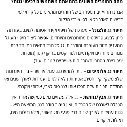
מהם החומרים השונים בהם אתם משתמשים לכיסוי גגות?
אנחנו מחזיקים מספר רב של חומרים ומתאימים כל קירוי לפי
דרישות האדריכל או לפי צורכי הלקוח.
חיפוי גג פלצונל
– מערכת של חיפוי וקירוי אטומה למים, בעזרתה
ניתן לבצע פרויקטים מתוחכמים ומיוחדים. אפשר ליצור חיפוי מעוגל
המעניק חזות מעוצבת ומודרנית. גג פלצונל מתאים במיוחד לבתי
מגורים מיוחדים ויוקרתיים ולפרויקטים בהיקף קטן (מוסדות
ציבוריים/ מסחריים/מבנים תעשייתיים קטנים ועוד).
חיפוי גג אלומיניום
– ניתן לממש כגג עגול או ישר – בין היתרונות
שלו: משקל קל יחסית, אטימות מלאה למים, עמידות לאורך שנים ואי
החלדה. תכונות אלה הפכו אותו לגג פופולארי, איכותי ויוקרתי.
חיפוי גג אבץ/נחושת
– גג אלה עשויים כולם כמקשה אחת ואין
הגבלה לאורכם של הפנלים, ואין חיבור חודר בגג. התוצאה היא –
גגות עמידים לאורך שנים בכל פגעי מזג האוויר, וללא נזילות מים,
תקלות וליקויים.