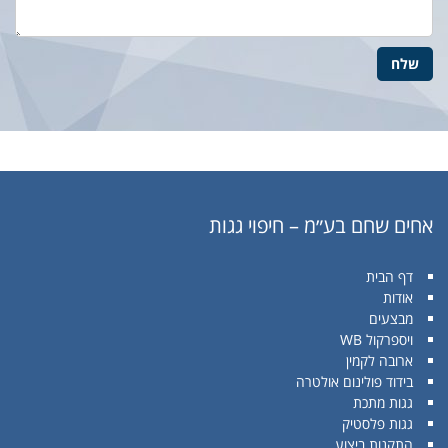
אחים שחם בע״מ – חיפוי גגות
דף הבית
אודות
מבצעים
ויספרקול WB
ארובה לקמין
בידוד פולינום אולטרה
גגות מתכת
גגות פלסטיק
התקנות ביצוע