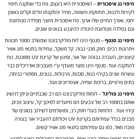
חיפוי גג איסכורית
– האיסכורית היא בעצם, פח גלי שמקנה חיפוי
לקירות ולגגות, תחזוקתו פשוטה, מחיר והתקנתו זולים וקלים באופן
יחסי, ואורך החיים שלו ארוך. פח איסכורית מיוצר מפלדה מגולוונת
וגם בפלדה מגולוונת היכולה להיצבע בגוונים שונים.
חיפוי גג סנטף
– סנטף הינו לוח פוליקרבונט שמשלב מספר תכונות
ויתרונות רבים: חוזק מכני גבוה, קל משקל, עמידות בתנאי מזג אוויר
קיצוניים, העברה גבוהה של אור, וסינון של קרינת UV מסוכנת, נוח
להתקנה ועוד. סנטף הינו מוצר מועדף ע"י מעצבים ואדריכלים כבר
עשרות שנים בקירוי גגות, סככות, פרגולות, גגונים, מסתורי כביסה,
בתים פרטיים, בריכות שחיה, אצטדיונים ועוד.
חיפוי גג פוליגל
– לוחות פוליקרבונט הם רב שכבתיים וניתן להשיג
אותם במספר רב של צבעים הם מיועדים לסיכוך קל, עיצוב פנים,
קירוי ועוד. הלוחות בעלי חוזק רב, ומושלמים לשילוב בסוגים של
מבנים בגלל עמידותם בקרינת UV ויכולתם להעביר אור בצורה
טובה מאד, כמו גם עמידותם בתנאי מזג אוויר קשים.
חברת 'אחים שחם' הינה אחת מהחברות המובילות בארץ לתכנון,