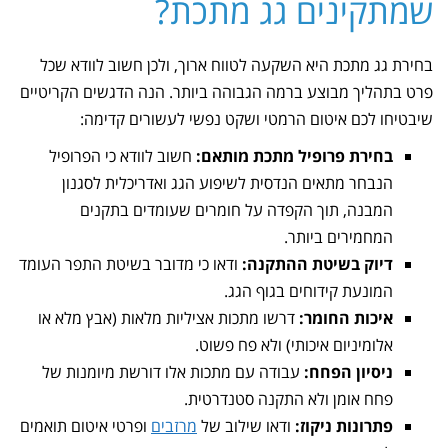
שמתקינים גג מתכת?
בחירת גג מתכת היא השקעה לטווח ארוך, ולכן חשוב לוודא שכל
פרט בתהליך מבוצע ברמה הגבוהה ביותר. הנה הדגשים הקריטיים
שיבטיחו לכם איטום הרמטי ושקט נפשי לעשורים קדימה:
בחירת פרופיל מתכת מותאם:
חשוב לוודא כי הפרופיל
הנבחר מתאים הנדסית לשיפוע הגג ואדריכלית לסגנון
המבנה, תוך הקפדה על חומרים שעומדים בתקנים
המחמירים ביותר.
דיוק בשיטת ההתקנה:
ודאו כי מדובר בשיטת התפר העומד
המונעת קידוחים בגוף הגג.
איכות החומר:
דרשו מתכות אציליות מלאות (אבץ מלא או
אלומיניום איכותי) ולא פח פשוט.
ניסיון הפחח:
עבודה עם מתכות אלו דורשת מיומנות של
פחח אומן ולא התקנה סטנדרטית.
פתרונות ניקוז:
ודאו שילוב של
מרזבים
ופרטי איטום תואמים