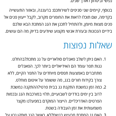
נפשי וביטחון לאורך שנים.
בנוסף, קיימים שני סניפים לשירותכם: ברעננה, ובאזור התעשייה
בקדימה, שם תוכלו לראות את החומרים מקרוב, לקבל ייעוץ פנים אל
פנים מצוות מיומן, ולהתחיל לתכנן את הגג המתכת הבא שלכם
בידיים הנכונות ובעזרת אנשי מקצוע שיודעים בדיוק מה הם עושים.
שאלות נפוצות
האם ניתן לשלב פאנלים סולאריים על גג מתכת?בהחלט.
גגות תפר עומד הם האידיאליים ביותר לכך. הפאנלים
מתחברים באמצעות תפסים מיוחדים על התפר הקיים, ללא
צורך בקידוח חורים בגג, מה ששומר על איטום מוחלט.
כמה זמן נמשכת התקנת גג בבית פרטי?ההתקנה נמשכת
לרוב בין ימים בודדים לשבועיים, תלוי במורכבות הגג ובכמות
הפרטים האדריכליים. הייצור המוקדם במפעלנו מקצר
משמעותית את זמן העבודה בשטח.
האם גג המתכת מרעיש בגשם?לא. כאשר הגג מותקן נכון על