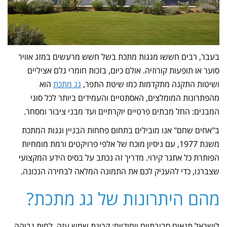
בעבר, רבים חששו מגגות מתכת בשל חשש מרעשים במזג אוויר
סוער או תופעות קורוזיה. אולם כיום, בזכות חומרי גלם אציליים
ושיטות התקנה מתקדמות כמו שיטת התפר,
גג מתכת
הוא
מהפתרונות המומלצים, האסתטיים והעמידים ביותר לכל סוגי
המבנים: החל מבתים פרטיים יוקרתיים ועד מבני ציבור ומסחר.
ב"אחים שחם" אנו מובילים בתחום פחחות הבניין וגגות המתכת
משנת 1977, עם ניסיון מוכח של אלפי פרויקטים ורמת מומחיות
הפותרת כל אתגר קירוי. מדריך זה נכתב על בסיס הידע המקצועי
שצברנו, כדי להעניק לכם את התמונה המלאה לבחירה הנכונה.
מהם היתרונות של גג מתכת?
לישראל תנאים סביבתיים ייחודיים: קרינת שמש עזה, לחות גבוהה