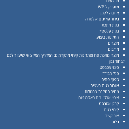
מבצעים
ויספרקול WB
ארובה לקמין
בידוד פולינום אולטרה
גגות מתכת
גגות פלסטיק
התקנות ביצוע
מוצרים
מרזבים
מוצרי מתכת פח ופתרונות קירוי מתקדמים: המדריך המקצועי שיעזור לכם
לבחור נכון
פינוי אסבסט
פנל מבודד
כיפוף פחים
אוורור גגות רעפים
מחיר התקנת פרגולות
ציפוי ארגזי רוח באלומיניום
קבלן אסבסט
קירוי גגות
צור קשר
בלוג