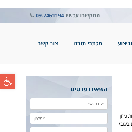
התקשרו עכשיו
09-7461194
ביצוע
מכתבי תודה
צור קשר
פתח סרגל
השאירו פרטים
 ניתן
 בעובי