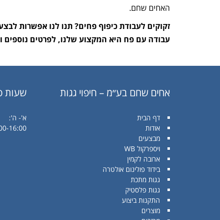
האחים שחם.
זקוקים לעבודת כיפוף פחים? תנו לנו אפשרות לבצע
עבודה עם פח היא המקצוע שלנו, לפרטים נוספים וליצירת קשר
אחים שחם בע״מ – חיפוי גגות
שעות פ
דף הבית
א'- ה':
אודות
00-16:00
מבצעים
ויספרקול WB
ארובה לקמין
בידוד פולינום אולטרה
גגות מתכת
גגות פלסטיק
התקנות ביצוע
מוצרים