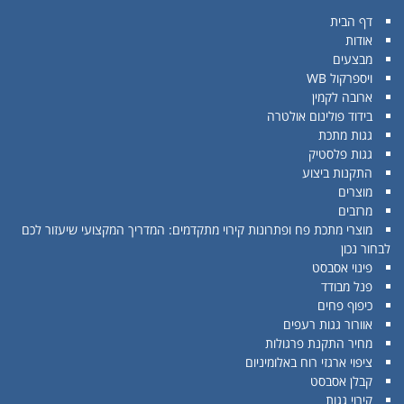
דף הבית
אודות
מבצעים
ויספרקול WB
ארובה לקמין
בידוד פולינום אולטרה
גגות מתכת
גגות פלסטיק
התקנות ביצוע
מוצרים
מרזבים
מוצרי מתכת פח ופתרונות קירוי מתקדמים: המדריך המקצועי שיעזור לכם
לבחור נכון
פינוי אסבסט
פנל מבודד
כיפוף פחים
אוורור גגות רעפים
מחיר התקנת פרגולות
ציפוי ארגזי רוח באלומיניום
קבלן אסבסט
קירוי גגות